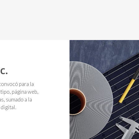
c.
convocó para la
tipo, página web,
as, sumado a la
igital.